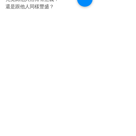
還是跟他人同樣豐盛？
文: 黃思恩
© 
2021 Ideology 逆向思維 / 逆根經
生命
努力
人生
最新文章
查看全部