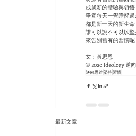
成就新的體驗與領悟
畢竟每天一覺睡醒過
都是新一天的新生命
誰可以說不可以以堅
來告別舊有的習慣呢
文：黃思恩
© 
2020 Ideology 
逆向思維
堅持
習慣
最新文章