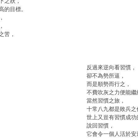
下之狀，
高的目標。
，
，
之苦，
反過來逆向看習慣，
卻不為勢所逼，
而是順勢而行之，
不費吹灰之力便能繼
當然習慣之旅，
十常八九都是敗兵之
世上又豈有習慣成功
說回習慣，
它會令一個人活於安