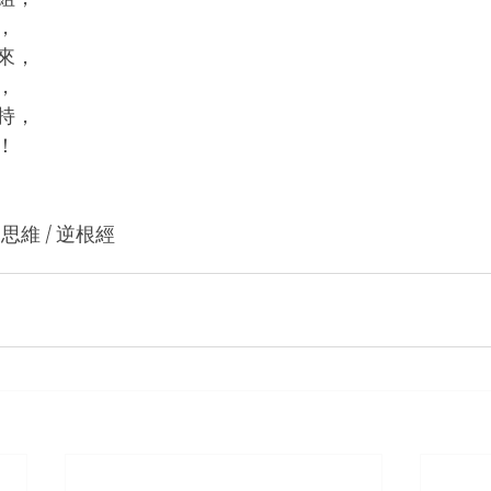
，
來，
，
持，
！
逆向思維 / 逆根經