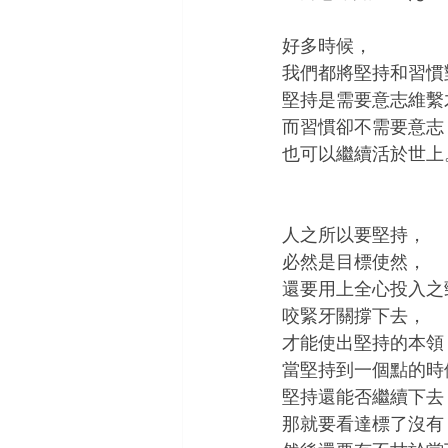
好多時候，
我們都將堅持和習慣
堅持是需要意志維繫
而習慣卻不需要意志
也可以繼續活於世上
人之所以要堅持，
必然是目標使然，
還要用上全心投入之
咬緊牙關撐下去，
才能使出堅持的本領
當堅持到一個點的時
堅持還能否繼續下去
那就要看達標了沒有