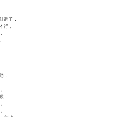
對調了，
才行，
，
。
勁，
，
候，
，
，