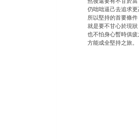
然後還要有不甘於當
仍咄咄逼己去追求更
所以堅持的首要條件
就是要不甘心於現狀
也不怕身心暫時俱疲
方能成全堅持之旅。