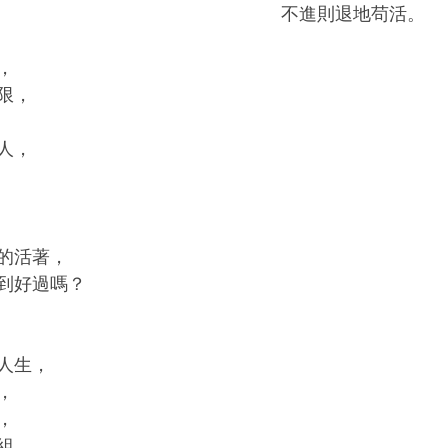
不進則退地苟活。
，
限，
人，
的活著，
到好過嗎？
人生，
，
，
組，