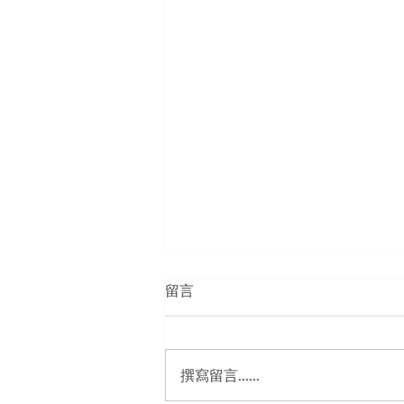
留言
逆向看沒事
撰寫留言......