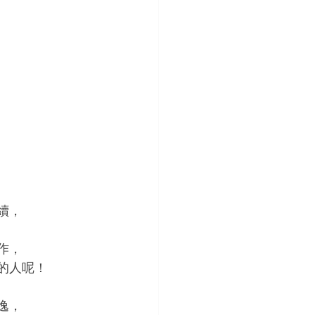
續，
作，
的人呢！
逸，