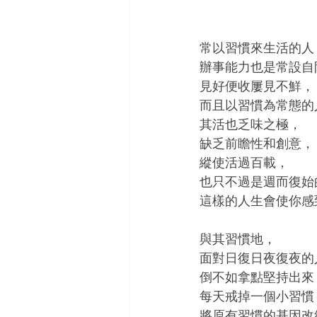
常以習慣來生活的人
辦事能力也是常設自
見好便收屢見不鮮，
而且以習慣為常態的
其活也乏味之極，
缺乏前瞻性和創意，
縱使活過百載，
也只不過是週而復始
這樣的人生會使你感
與其習慣地，
面對日復日夜復夜的
倒不如拿點堅持出來
每天戒掉一個小習慣
將原有習慣的基因改