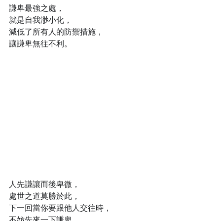
謙卑最強之處，
就是自我渺小化，
減低了所有人的防禦措施，
讓謙卑無往不利。
人先謙讓而後卑微，
處世之道莫勝於此，
下一回當你要跟他人交往時，
不妨先來一下謙卑，