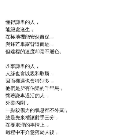
懂得謙卑的人，
能絕處逢生，
在極地𥚃能安然自保，
與鋒芒畢露背道而馳，
但達標的速度却毫不遜色。
凡事謙卑的人，
人緣也會以親和取勝，
因而機遇也會特別多，
他們是所有伯樂的千里馬，
懷著謙卑過活的人，
外柔內剛，
一點殺傷力的氣息都不外露，
總是先來禮讓對手三分，
在要處理的事情上，
過程中不介意落於人後，