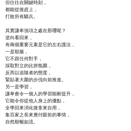
但往往在關鍵時刻，
都能從後趕上，
打敗所有驕兵。
其實謙卑強項之處在那𥚃呢？
逆向看回來，
有兩個重要元素是它的左右護法，
一是順服，
它不跟任何對手，
採取對立的比拼氛圍，
反而以追隨者的態度，
緊貼著大圍的步伐向前推進。
另一是學習，
謙卑會令一個人的學習能耐提升，
它能令你從他人身上的優點，
全學回來消化後拿來自用，
集百家之長來應付眼前的事情，
自然順暢如流。