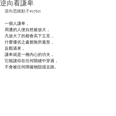
逆向看謙卑
逆向思維點子#1760:
一個人謙卑，
周遭的人便自然被放大，
凡放大了的都會高下立見，
什麼優劣之處都無所遁形，
反觀過來，
謙卑就是一種內心的功夫，
它能讓你在任何隙縫中穿過，
不會被任何障礙物阻擋去路。