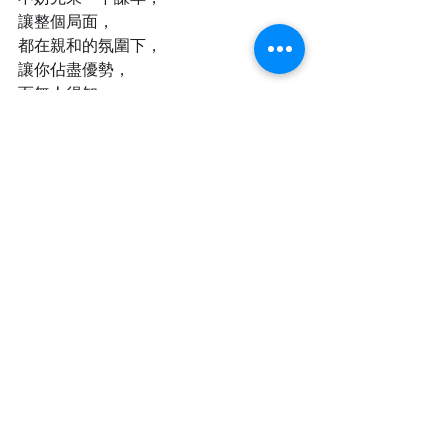
讓整個局面，
都在親和的氛圍下，
讓你佔盡優勢，
而無人得知。
文: 黃思恩
© 
2020 Ideology 逆向思維 / 逆根經
最新文章
查看全部