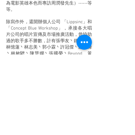
為電影英雄本色而專訪周潤發先生）⋯⋯等
等。
除寫作外，還開辦個人公司 「Lippsinc」和
「Concept Blue Workshop」，承接各大唱
片公司的唱片宣傳及市場推廣活動，曾協助
過的歌手多不勝數，計有張學友丶鍾震濤丶
林憶蓮丶林志美丶郭小霖丶許冠傑丶顏福偉
丶林敏驄丶陳慧嫻丶張國榮丶Beyond、黃
凱芹丶夢劇院丶甄楚倩⋯⋯等等。
寫過樂評和專欄，做過宣傳及推廣，辦過活
動及製作，其後也加入過兩間唱片公司，
「寶麗金唱片」(Polgram Record) 和「高傳
真」(MS Records)，在「高傳真」期間，全
權負責台灣來港發展的歌手，當中包括齊
秦、潘美辰、高人傑和藍立萍⋯⋯等歌手。
十年的時間過得飛快，到了1990年轉型，
回歸平淡，暫別昔日的工作環境。經過兩年
時間的沉澱和反思， 10年的淬煉，因1992