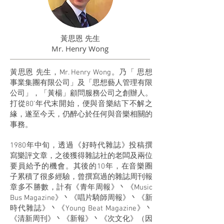
黃思恩 先生
Mr. Henry Wong
黃思恩 先生，Mr. Henry Wong。乃「 思想
事業集團有限公司」及「思想藝人管理有限
公司」，「黃楊」顧問服務公司之創辦人。
打從80’年代末開始，便與音樂結下不解之
緣，遂至今天，仍醉心於任何與音樂相關的
事務。
1980年中旬，透過《好時代雜誌》投稿撰
寫樂評文章，之後獲得雜誌社的老闆及兩位
要員給予的機會。其後的10年，在音樂圈
子累積了很多經驗，曾撰寫過的雜誌周刊報
章多不勝數，計有《青年周報》丶《Music
Bus Magazine》丶《唱片騎師周報》丶《新
時代雜誌》丶《Young Beat Magazine》丶
《清新周刊》丶《新報》丶《次文化》（因