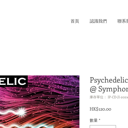
首頁
認識我們
聯系
Psychedelic
@ Symphoni
庫存單位： IP-CD-JI-2021
價
HK$120.00
格
數量
*