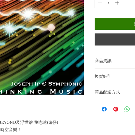
商品資訊
膠殼包裝。內含CD一
換貨細則
須持有有效的購買
商品配送方式
貨。
如質量上有問題的
注意：訂單於確認後
商品完整及清潔的
• 取貨方法可選擇上門自
換貨時，如所換的
付(可填寫送上門地址或順豐站
差額恕不退還。
express.com/hk/tc/d
EYOND及浮世繪-劉志遠(遠仔)
不設退款服務。
ore_address/ )。
純時空音樂！
Ideology Hold
• 我們亦提供國際配