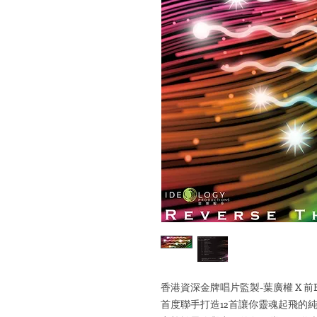
香港資深金牌唱片監製-葉廣權 X 前B
首度聯手打造12首讓你靈魂起飛的