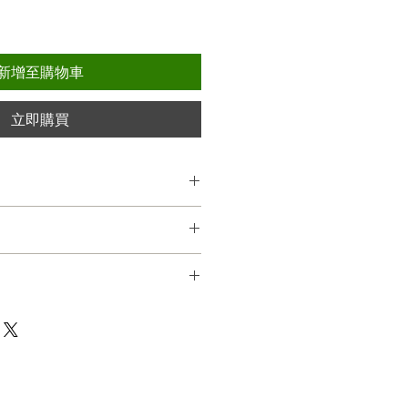
新增至購物車
立即購買
張。
收據，並於購買日起30日內進行換
貨品可以換貨。
無法取消或更改送貨方式。
狀態下可以換貨一次。
取 (辦公時間0900-1800) 或順豐到
貨品的金額低於原本貨品的金額，
 https://htm.sf-
ynamic_function/S.F.Network/SF_st
ings Limited 保留最終的換貨決定權。
送，詳情請發電郵至