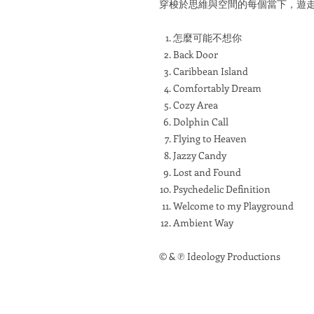
穿梭於思維與空間的每個當下，遊
怎麼可能不想你
Back Door
Caribbean Island
Comfortably Dream
Cozy Area
Dolphin Call
Flying to Heaven
Jazzy Candy
Lost and Found
Psychedelic Definition
Welcome to my Playground
Ambient Way
© & ℗ Ideology Productions