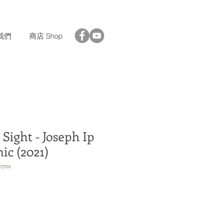
我們
商店 Shop
 Sight - Joseph Ip
c (2021)
0701